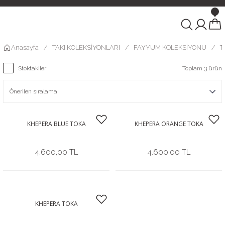
Anasayfa
TAKI KOLEKSİYONLARI
FAYYUM KOLEKSİYONU
T
Stoktakiler
Toplam 3 ürün
KHEPERA BLUE TOKA
KHEPERA ORANGE TOKA
4.600,00 TL
4.600,00 TL
KHEPERA TOKA