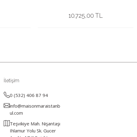
10.725,00 TL
İletişim
0 (532) 406 87 94
info@maisonmaraistanb
ul.com
Teşvikiye Mah. Nişantaşı
Ihlamur Yolu Sk. Gucer