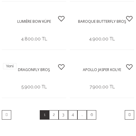
LUMIÈRE BOW KÜPE
BAROQUE BUTTERFLY BROŞ
4.800,00 TL
4.900,00 TL
Yeni
DRAGONFLY BROŞ
APOLLO JASPER KOLYE
5.900,00 TL
7.900,00 TL
1
2
3
4
..
6