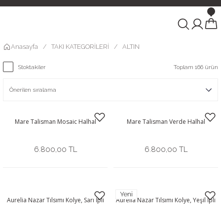
Anasayfa
TAKI KATEGORİLERİ
ALTIN
Stoktakiler
Toplam 166 ürün
Mare Talisman Mosaic Halhal
Mare Talisman Verde Halhal
6.800,00 TL
6.800,00 TL
Yeni
Aurelia Nazar Tılsımı Kolye, Sarı İpli
Aurelia Nazar Tılsımı Kolye, Yeşil İpli