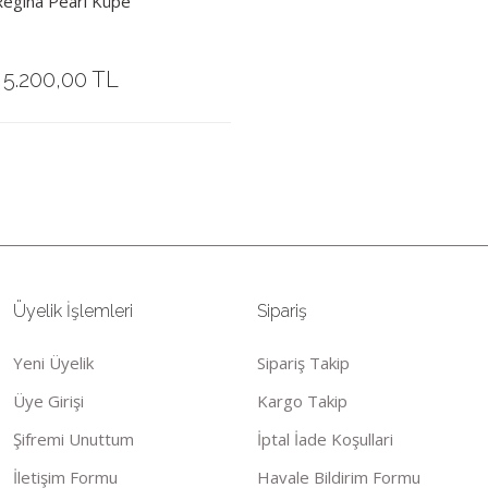
egina Pearl Küpe
5.200,00 TL
Üyelik İşlemleri
Sipariş
Yeni Üyelik
Sipariş Takip
Üye Girişi
Kargo Takip
Şifremi Unuttum
İptal İade Koşullari
İletişim Formu
Havale Bildirim Formu