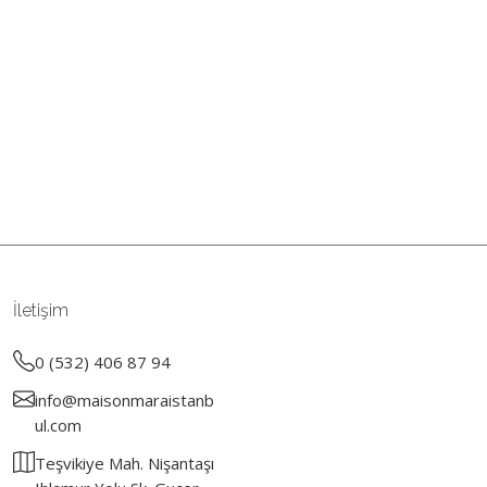
İletişim
0 (532) 406 87 94
info@maisonmaraistanb
ul.com
Teşvikiye Mah. Nişantaşı