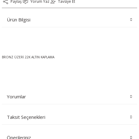
Paylaş
Yorum Yaz
Tavsiye Et
Ürün Bilgisi
BRONZ ÜZERİ 22K ALTIN KAPLAMA
Yorumlar
Taksit Seçenekleri
Bu ürüne ilk yorumu siz yapın!
Önerileriniz