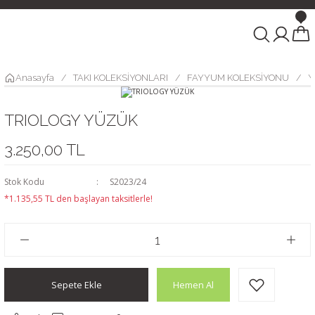
Anasayfa
TAKI KOLEKSİYONLARI
FAYYUM KOLEKSİYONU
Y
TRIOLOGY YÜZÜK
3.250,00 TL
Stok Kodu
S2023/24
*1.135,55 TL den başlayan taksitlerle!
Sepete Ekle
Hemen Al