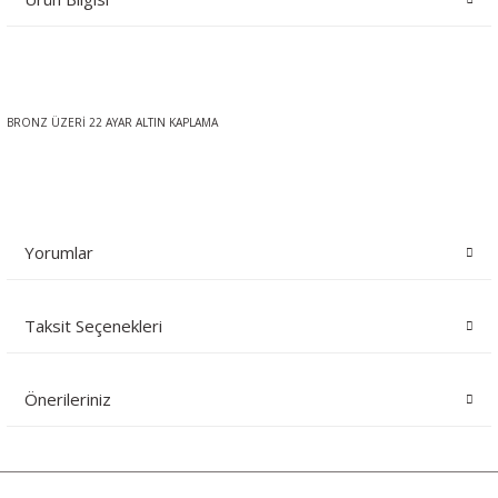
BRONZ ÜZERİ 22 AYAR ALTIN KAPLAMA
Yorumlar
Taksit Seçenekleri
Bu ürüne ilk yorumu siz yapın!
Önerileriniz
Yorum Yaz
Bu ürünün fiyat bilgisi, resim, ürün açıklamalarında ve diğer konularda
yetersiz gördüğünüz noktaları öneri formunu kullanarak tarafımıza
iletebilirsiniz.