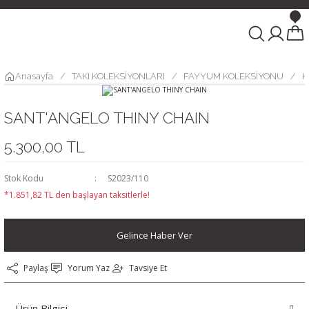
Anasayfa
TAKI KOLEKSİYONLARI
FAYYUM KOLEKSİYONU
K
SANT'ANGELO THINY CHAIN
5.300,00 TL
Stok Kodu
S2023/110
*1.851,82 TL den başlayan taksitlerle!
Gelince Haber Ver
Paylaş
Yorum Yaz
Tavsiye Et
Ürün Bilgisi