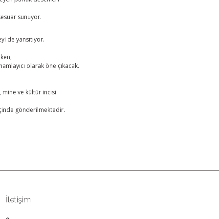
sesuar sunuyor.
yi de yansıtıyor.
rken,
amamlayıcı olarak öne çıkacak.
mine ve kültür incisi
çinde gönderilmektedir.
rün açıklamalarında ve diğer konularda yetersiz gördüğünüz noktaları
 iletebilirsiniz.
Bu ürüne ilk yorumu siz yapın!
r ederiz.
ya görüntülenemiyor.
Yorum Yaz
İletişim
er bulunuyor.
uyor.