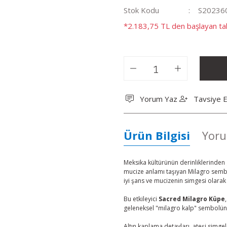
Stok Kodu
S20236
*2.183,75 TL den başlayan tak
Yorum Yaz
Tavsiye E
Ürün Bilgisi
Yoru
Meksika kültürünün derinliklerinden
mucize anlamı taşıyan Milagro semb
iyi şans ve mucizenin simgesi olarak 
Bu etkileyici
Sacred Milagro Küpe
,
geleneksel "milagro kalp" sembolün
Altın kaplama detayları, ateşi simge