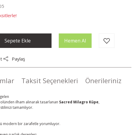
05
sitlerle!
Sepete Ekle
Hemen Al
t
Paylaş
mlar
Taksit Seçenekleri
Önerileriniz
 gelen
olünden ilham alınarak tasarlanan
Sacred Milagro Küpe
,
stilinizi tamamlıyor.
ü modern bir zarafetle yorumluyor.
leyen parlak desenleri