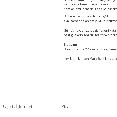
ve incilerle tamamlanan tasarımı,
hem anlamlı hem de göz alıcı bir ak
Bu küpe, yalnızca stilinizi değil,
aynı zamanda anlam yüklü bir hikaye
Günlük hayatınıza pozitif enerji kata
özel günlerinizde de sofistike bir t
El yapımı
Bronz üzerine 22 ayar altın kaplama, 
Her küpe Maison Mara özel kutusu i
Bu ürünün fiyat bilgisi, resim, ü
öneri formunu kullanarak tarafımıza
Görüş ve önerileriniz için teşekkü
Ürün resmi kalitesiz, bozuk ve
Üyelik İşlemleri
Sipariş
Ürün açıklamasında eksik bilgil
Ürün bilgilerinde hatalar bulun