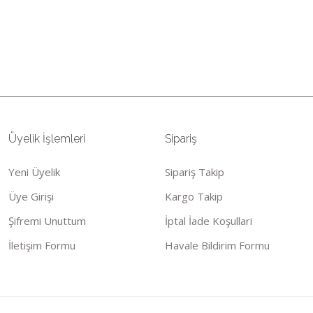
Bu ürünün fiyat bilgisi, resim, ü
öneri formunu kullanarak tarafımıza
Görüş ve önerileriniz için teşekkü
Ürün resmi kalitesiz, bozuk ve
Üyelik İşlemleri
Sipariş
Ürün açıklamasında eksik bilgil
Ürün bilgilerinde hatalar bulun
Yeni Üyelik
Sipariş Takip
Ürün fiyatı diğer sitelerden dah
Üye Girişi
Kargo Takip
Bu ürüne benzer farklı alternatif
Şifremi Unuttum
İptal İade Koşullari
İletişim Formu
Havale Bildirim Formu