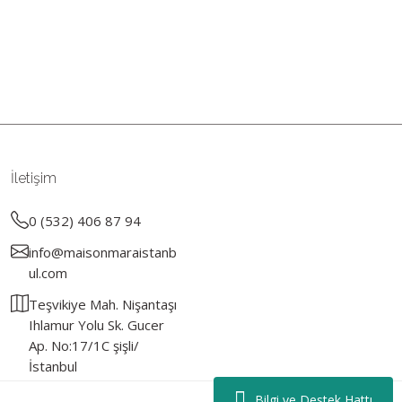
rün açıklamalarında ve diğer konularda yetersiz gördüğünüz noktaları
 iletebilirsiniz.
Bu ürüne ilk yorumu siz yapın!
r ederiz.
ya görüntülenemiyor.
Yorum Yaz
İletişim
er bulunuyor.
uyor.
0 (532) 406 87 94
a pahalı.
info@maisonmaraistanb
ler olmalı.
ul.com
Teşvikiye Mah. Nişantaşı
Ihlamur Yolu Sk. Gucer
Ap. No:17/1C şişli/
İstanbul
Gönder
Bilgi ve Destek Hattı