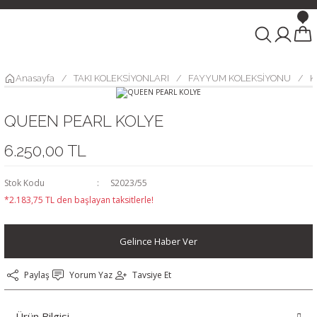
Anasayfa
TAKI KOLEKSİYONLARI
FAYYUM KOLEKSİYONU
K
QUEEN PEARL KOLYE
6.250,00 TL
Stok Kodu
S2023/55
*2.183,75 TL den başlayan taksitlerle!
Gelince Haber Ver
Paylaş
Yorum Yaz
Tavsiye Et
Ürün Bilgisi