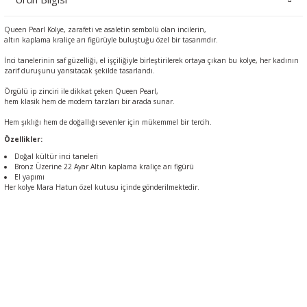
Queen Pearl Kolye, zarafeti ve asaletin sembolü olan incilerin,
altın kaplama kraliçe arı figürüyle buluştuğu özel bir tasarımdır.
İnci tanelerinin saf güzelliği, el işçiliğiyle birleştirilerek ortaya çıkan bu kolye, her kadının
zarif duruşunu yansıtacak şekilde tasarlandı.
Örgülü ip zinciri ile dikkat çeken Queen Pearl,
hem klasik hem de modern tarzları bir arada sunar.
Hem şıklığı hem de doğallığı sevenler için mükemmel bir tercih.
Özellikler:
Doğal kültür inci taneleri
Bronz Üzerine 22 Ayar Altın kaplama kraliçe arı figürü
El yapımı
Her kolye Mara Hatun özel kutusu içinde gönderilmektedir.