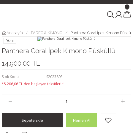
Anasayfa
PAREO & KİMONO
Panthera Coral İpek Kimono Püskül
Yeni
Panthera Coral İpek Kimono Püsküllü
14.900,00 TL
Stok Kodu
S2023893
*5.206,06 TL den başlayan taksitlerle!
Sepete Ekle
Hemen Al