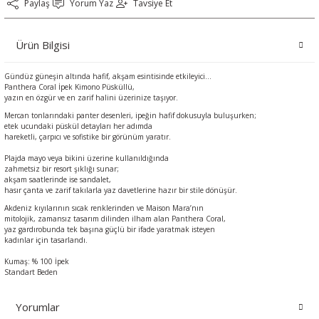
Paylaş
Yorum Yaz
Tavsiye Et
Ürün Bilgisi
Gündüz güneşin altında hafif, akşam esintisinde etkileyici…
Panthera Coral İpek Kimono Püsküllü,
yazın en özgür ve en zarif halini üzerinize taşıyor.
Mercan tonlarındaki panter desenleri, ipeğin hafif dokusuyla buluşurken;
etek ucundaki püskül detayları her adımda
hareketli, çarpıcı ve sofistike bir görünüm yaratır.
Plajda mayo veya bikini üzerine kullanıldığında
zahmetsiz bir resort şıklığı sunar;
akşam saatlerinde ise sandalet,
hasır çanta ve zarif takılarla yaz davetlerine hazır bir stile dönüşür.
Akdeniz kıyılarının sıcak renklerinden ve Maison Mara’nın
mitolojik, zamansız tasarım dilinden ilham alan Panthera Coral,
yaz gardırobunda tek başına güçlü bir ifade yaratmak isteyen
kadınlar için tasarlandı.
Kumaş: % 100 İpek
Standart Beden
Yorumlar