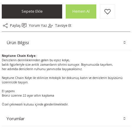
SİYONU
ETTE
Sepete Ekle
Hemen Al
KSİYONU
 KOLEKSİYONU
Paylaş
Yorum Yaz
Tavsiye Et
 KOLEKSİYONU
Ürün Bilgisi
ONU
Neptune Chain Kolye:
Denizlerin derinliklerinden gelen bu eşsiz kolye,
KSİYONU
balık figürleriyle size antik zamanların sihrini sunuyor. Boynunuzda taşırken,
her adımda denizlerin ruhunu yanınızda taşıyacaksınız.
Neptune Chain Kolye ile stilinize mitolojik bir dokunuş katın ve denizlerin büyüsünü
İYONU
üzerinizde taşıyın.
El yapımı
SİYONU
Bronz üzerine 22 ayar altın kaplama
Özel çekmeceli kutusu içinde gönderilmektedir.
EKSİYONU
Yorumlar