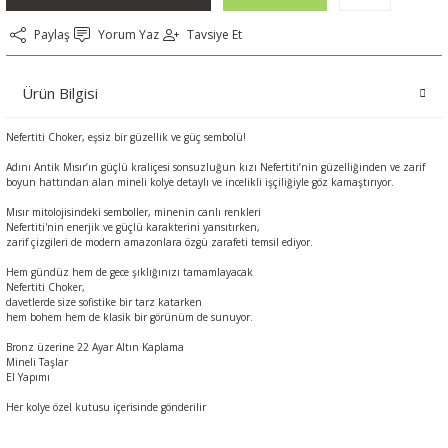
Paylaş
Yorum Yaz
Tavsiye Et
Ürün Bilgisi
Nefertiti Choker, eşsiz bir güzellik ve güç sembolü!
Adını Antik Mısır’ın güçlü kraliçesi sonsuzluğun kızı Nefertiti’nin güzelliğinden ve zarif
boyun hattından alan mineli kolye detaylı ve incelikli işçiliğiyle göz kamaştırıyor.
Mısır mitolojisindeki semboller, minenin canlı renkleri
Nefertiti'nin enerjik ve güçlü karakterini yansıtırken,
zarif çizgileri de modern amazonlara özgü zarafeti temsil ediyor.
Hem gündüz hem de gece şıklığınızı tamamlayacak
Nefertiti Choker,
davetlerde size sofistike bir tarz katarken
hem bohem hem de klasik bir görünüm de sunuyor.
Bronz üzerine 22 Ayar Altın Kaplama
Mineli Taşlar
El Yapımı
Her kolye özel kutusu içerisinde gönderilir