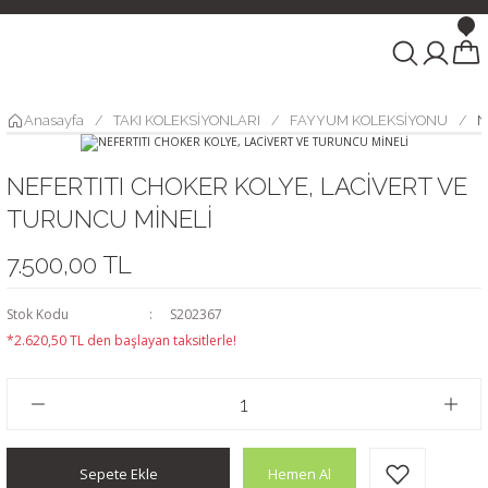
Anasayfa
TAKI KOLEKSİYONLARI
FAYYUM KOLEKSİYONU
N
NEFERTITI CHOKER KOLYE, LACİVERT VE
TURUNCU MİNELİ
7.500,00 TL
Stok Kodu
S202367
*2.620,50 TL den başlayan taksitlerle!
Sepete Ekle
Hemen Al