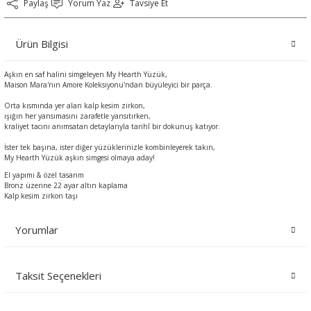
Paylaş
Yorum Yaz
Tavsiye Et
Ürün Bilgisi
Aşkın en saf halini simgeleyen My Hearth Yüzük,
Maison Mara'nın Amore Koleksiyonu'ndan büyüleyici bir parça.
Orta kısmında yer alan kalp kesim zirkon,
ışığın her yansımasını zarafetle yansıtırken,
kraliyet tacını anımsatan detaylarıyla tarihî bir dokunuş katıyor.
İster tek başına, ister diğer yüzüklerinizle kombinleyerek takın,
My Hearth Yüzük aşkın simgesi olmaya aday!
El yapımı & özel tasarım
Bronz üzerine 22 ayar altın kaplama
Kalp kesim zirkon taşı
Yorumlar
Taksit Seçenekleri
Bu ürüne ilk yorumu siz yapın!