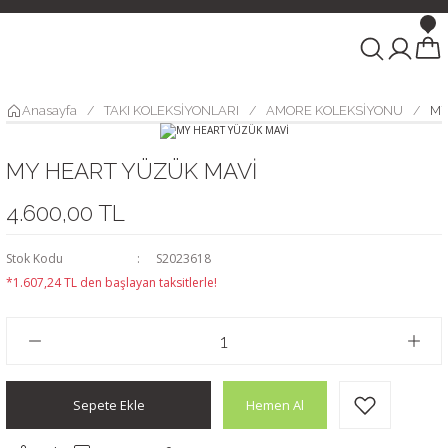
Anasayfa
TAKI KOLEKSİYONLARI
AMORE KOLEKSİYONU
MY
MY HEART YÜZÜK MAVİ
4.600,00 TL
Stok Kodu
S2023618
*1.607,24 TL den başlayan taksitlerle!
Sepete Ekle
Hemen Al