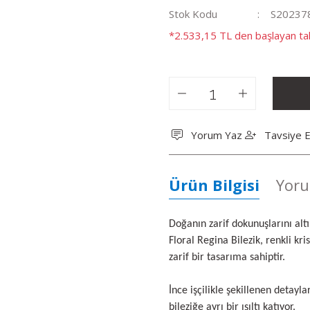
Stok Kodu
S20237
*2.533,15 TL den başlayan tak
Yorum Yaz
Tavsiye E
Ürün Bilgisi
Yoru
Doğanın zarif dokunuşlarını alt
Floral Regina Bilezik, renkli kri
zarif bir tasarıma sahiptir.
İnce işçilikle şekillenen detayla
bileziğe ayrı bir ışıltı katıyor.