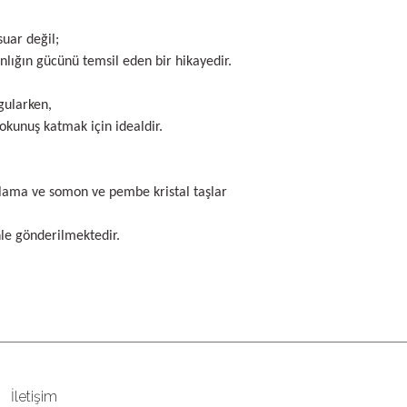
suar değil;
nlığın gücünü temsil eden bir hikayedir.
rgularken,
dokunuş katmak için idealdir.
plama ve somon ve pembe kristal taşlar
nle gönderilmektedir.
rün açıklamalarında ve diğer konularda yetersiz gördüğünüz noktaları
 iletebilirsiniz.
Bu ürüne ilk yorumu siz yapın!
r ederiz.
ya görüntülenemiyor.
Yorum Yaz
İletişim
er bulunuyor.