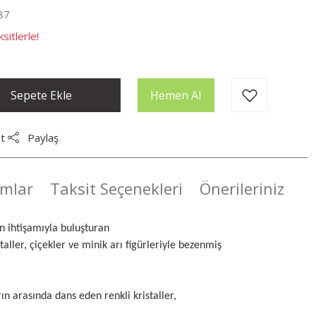
87
sitlerle!
Sepete Ekle
Hemen Al
t
Paylaş
mlar
Taksit Seçenekleri
Önerileriniz
ın ihtişamıyla buluşturan
staller, çiçekler ve minik arı figürleriyle bezenmiş
rın arasında dans eden renkli kristaller,