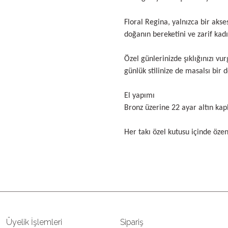
Floral Regina, yalnızca bir akse
doğanın bereketini ve zarif kadı
Özel günlerinizde şıklığınızı vu
günlük stilinize de masalsı bir 
El yapımı
Bronz üzerine 22 ayar altın ka
Her takı özel kutusu içinde öze
Bu ürünün fiyat bilgisi, resim, ü
öneri formunu kullanarak tarafımıza
Görüş ve önerileriniz için teşekkü
Ürün resmi kalitesiz, bozuk ve
Üyelik İşlemleri
Sipariş
Ürün açıklamasında eksik bilgil