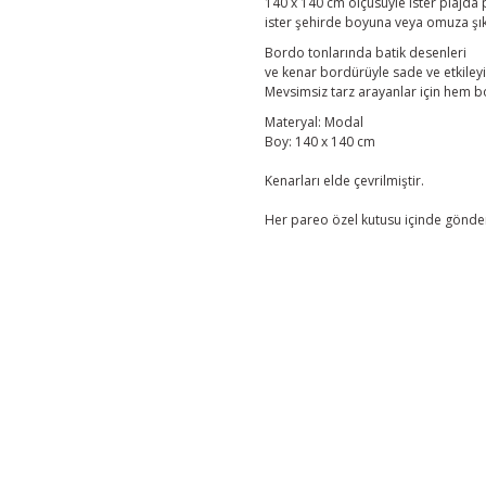
140 x 140 cm ölçüsüyle ister plajda
ister şehirde boyuna veya omuza şık b
Bordo tonlarında batik desenleri
ve kenar bordürüyle sade ve etkiley
Mevsimsiz tarz arayanlar için hem 
Materyal: Modal
Boy: 140 x 140 cm
Kenarları elde çevrilmiştir.
Her pareo özel kutusu içinde gönder