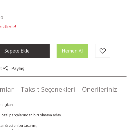
90
sitlerle!
Sepete Ekle
Hemen Al
t
Paylaş
mlar
Taksit Seçenekleri
Önerileriniz
ne çıkan
n özel parçalarından biri olmaya aday.
n üretilen bu tasarım,