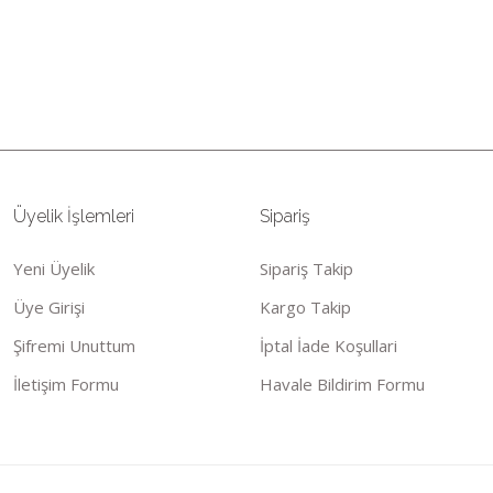
Bu ürünün fiyat bilgisi, resim, ü
öneri formunu kullanarak tarafımıza
Görüş ve önerileriniz için teşekkü
Ürün resmi kalitesiz, bozuk ve
Üyelik İşlemleri
Sipariş
Ürün açıklamasında eksik bilgil
Ürün bilgilerinde hatalar bulun
Yeni Üyelik
Sipariş Takip
Ürün fiyatı diğer sitelerden dah
Üye Girişi
Kargo Takip
Bu ürüne benzer farklı alternatif
Şifremi Unuttum
İptal İade Koşullari
İletişim Formu
Havale Bildirim Formu