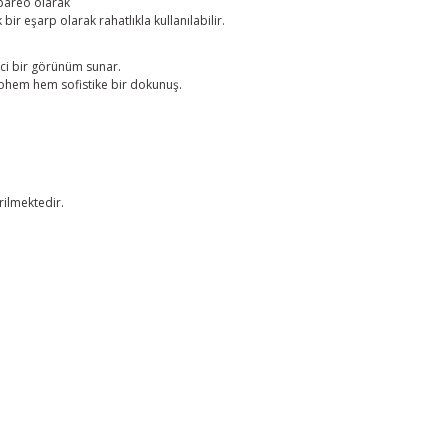
 pareo olarak
ir eşarp olarak rahatlıkla kullanılabilir.
ici bir görünüm sunar.
bohem hem sofistike bir dokunuş.
ilmektedir.