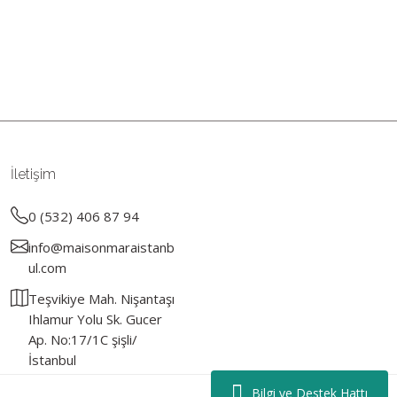
rün açıklamalarında ve diğer konularda yetersiz gördüğünüz noktaları
 iletebilirsiniz.
Bu ürüne ilk yorumu siz yapın!
r ederiz.
ya görüntülenemiyor.
Yorum Yaz
İletişim
er bulunuyor.
uyor.
0 (532) 406 87 94
a pahalı.
info@maisonmaraistanb
ler olmalı.
ul.com
Teşvikiye Mah. Nişantaşı
Ihlamur Yolu Sk. Gucer
Ap. No:17/1C şişli/
İstanbul
Gönder
Bilgi ve Destek Hattı